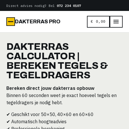
Naar
Direct advies nodig? Bel
072 234 0107
de
inhoud
DAKTERRAS PRO
€
0,00
DAKTERRAS
CALCULATOR |
BEREKEN TEGELS &
TEGELDRAGERS
Bereken direct jouw dakterras opbouw
Binnen 60 seconden weet je exact hoeveel tegels en
tegeldragers je nodig hebt.
✔ Geschikt voor 50×50, 40×60 en 60×60
✔ Automatisch hoogteadvies
✔ Professionele berekening