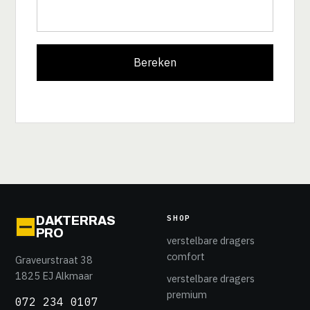
Bereken
SHOP
DAKTERRAS
PRO
verstelbare dragers
comfort
Graveurstraat 38
1825 EJ Alkmaar
verstelbare dragers
premium
072 234 0107