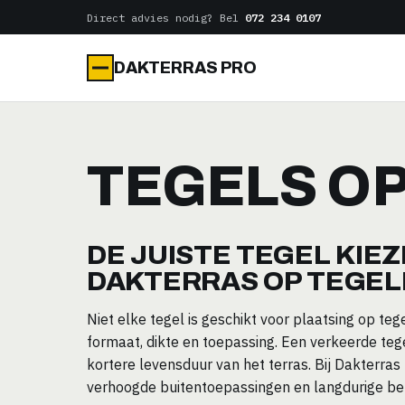
Naar
Direct advies nodig? Bel
072 234 0107
de
inhoud
DAKTERRAS PRO
TEGELS O
DE JUISTE TEGEL KIE
DAKTERRAS OP TEGE
Niet elke tegel is geschikt voor plaatsing op teg
formaat, dikte en toepassing. Een verkeerde tegel
kortere levensduur van het terras. Bij Dakterras P
verhoogde buitentoepassingen en langdurige bel