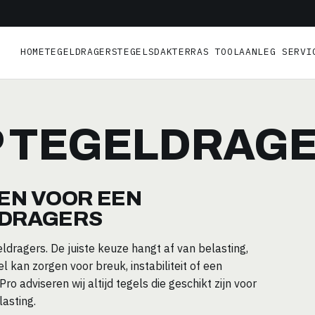
HOME
TEGELDRAGERS
TEGELS
DAKTERRAS TOOL
AANLEG SERVI
P TEGELDRAG
ZEN VOOR EEN
LDRAGERS
eldragers. De juiste keuze hangt af van belasting,
 kan zorgen voor breuk, instabiliteit of een
ro adviseren wij altijd tegels die geschikt zijn voor
asting.