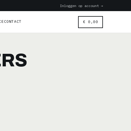
Inloggen op account →
CE
CONTACT
€
0,00
ERS