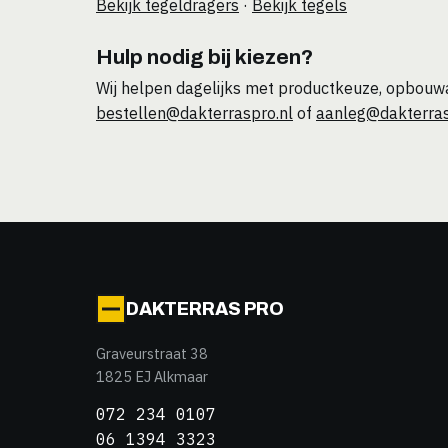
Bekijk tegeldragers
·
Bekijk tegels
Hulp nodig bij kiezen?
Wij helpen dagelijks met productkeuze, opbouwa
bestellen@dakterraspro.nl
of
aanleg@dakterras
DAKTERRAS PRO
Graveurstraat 38
1825 EJ Alkmaar
072 234 0107
06 1394 3323