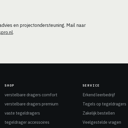
dvies en projectondersteuning. Mail naar
pro.nl
.
SHOP
SERVICE
verstelbare dragers comfort
Erkend leerbedrijf
verstelbare dragers premium
Tegels op tegeldragers
vaste tegeldragers
Zakelijk bestellen
tegeldrager accessoires
Veelgestelde vragen