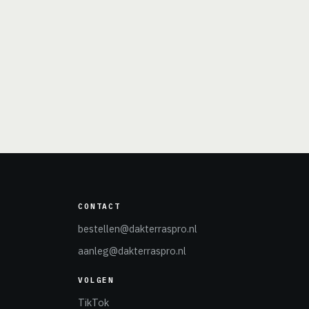
CONTACT
bestellen@dakterraspro.nl
aanleg@dakterraspro.nl
VOLGEN
TikTok