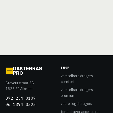
SHOP
DAKTERRAS
PRO
verstelbare dragers
comfort
Graveurstraat 38
1825 EJ Alkmaar
verstelbare dragers
premium
072 234 0107
vaste tegeldragers
06 1394 3323
tegeldrager accessoires