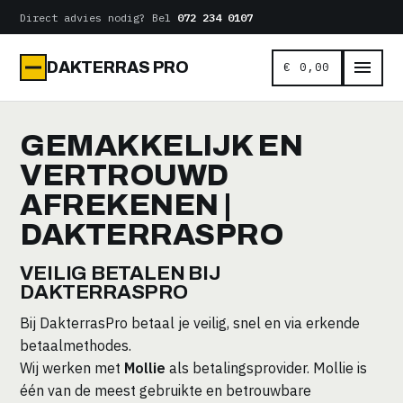
Naar
Direct advies nodig? Bel
072 234 0107
de
inhoud
DAKTERRAS PRO
€
0,00
GEMAKKELIJK EN
VERTROUWD
AFREKENEN |
DAKTERRASPRO
VEILIG BETALEN BIJ
DAKTERRASPRO
Bij DakterrasPro betaal je veilig, snel en via erkende
betaalmethodes.
Wij werken met
Mollie
als betalingsprovider. Mollie is
één van de meest gebruikte en betrouwbare