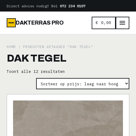
Naar
Direct advies nodig? Bel
072 234 0107
de
inhoud
DAKTERRAS PRO
€
0,00
HOME
/ PRODUCTEN GETAGGED “DAK TEGEL”
DAK TEGEL
Gesorteerd
Toont alle 12 resultaten
op
prijs:
laag
naar
hoog