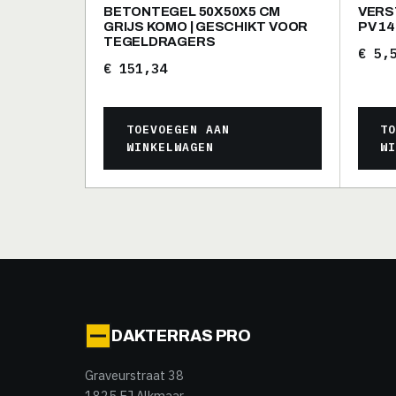
BETONTEGEL 50X50X5 CM
VERS
GRIJS KOMO | GESCHIKT VOOR
PV 1
TEGELDRAGERS
€
5,5
€
151,34
TOEVOEGEN AAN
T
WINKELWAGEN
W
DAKTERRAS PRO
Graveurstraat 38
1825 EJ Alkmaar