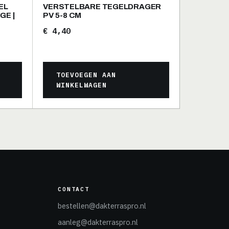
EL
VERSTELBARE TEGELDRAGER
GE |
PV 5-8 CM
€
4,40
TOEVOEGEN AAN
WINKELWAGEN
CONTACT
bestellen@dakterraspro.nl
aanleg@dakterraspro.nl