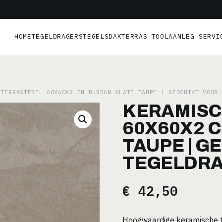
HOME
TEGELDRAGERS
TEGELS
DAKTERRAS TOOL
AANLEG SERVI
TERRASTEGEL 60X60X2 CM DURBAN SLATE TAUPE | GESCHIKT VOOR 
KERAMISC
60X60X2 
TAUPE | G
TEGELDR
€
42,50
Hoogwaardige keramische t