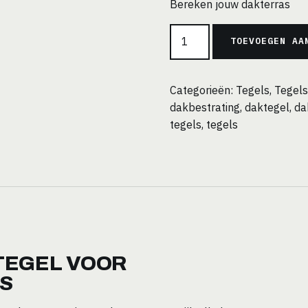
Bereken jouw dakterras
Keramische
TOEVOEGEN AA
Terrastegel
60x60x2
cm
Categorieën:
Tegels
,
Tegels
Durban
dakbestrating
,
daktegel
,
da
Slate
tegels
,
tegels
Taupe
|
Geschikt
voor
Tegeldragers
aantal
TEGEL VOOR
S