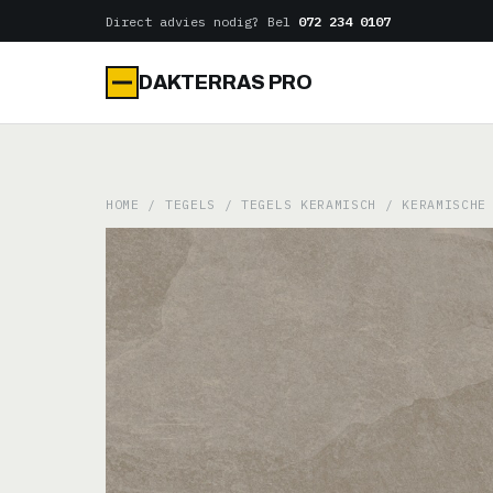
Naar
Direct advies nodig? Bel
072 234 0107
de
inhoud
DAKTERRAS PRO
HOME
/
TEGELS
/
TEGELS KERAMISCH
/ KERAMISCHE 