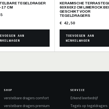
TELBARE TEGELDRAGER
KERAMISCHE TERRASTEG
4-17 CM
60X60X2 CM LIMEROCK BEI
GESCHIKT VOOR
5
TEGELDRAGERS
€
42,50
OEVOEGEN AAN
TOEVOEGEN AAN
INKELWAGEN
WINKELWAGEN
SHOP
SERVICE
verstelbare dragers comfort
Erkend leerbedrijf
verstelbare dragers premium
Tegels op tegeldragers