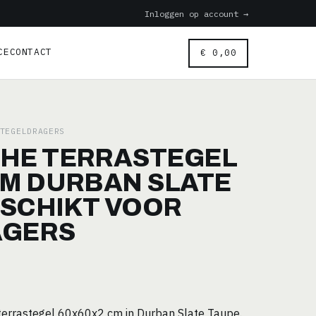
Inloggen op account →
CE
CONTACT
€
0,00
TEGELDRAGERS
HE TERRASTEGEL
CM DURBAN SLATE
ESCHIKT VOOR
AGERS
errastegel 60x60x2 cm in Durban Slate Taupe.