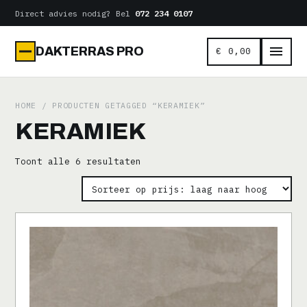
Naar
Direct advies nodig? Bel
072 234 0107
de
inhoud
DAKTERRAS PRO
€
0,00
HOME
/ PRODUCTEN GETAGGED “KERAMIEK”
KERAMIEK
Gesorteerd
Toont alle 6 resultaten
op
prijs:
laag
naar
hoog