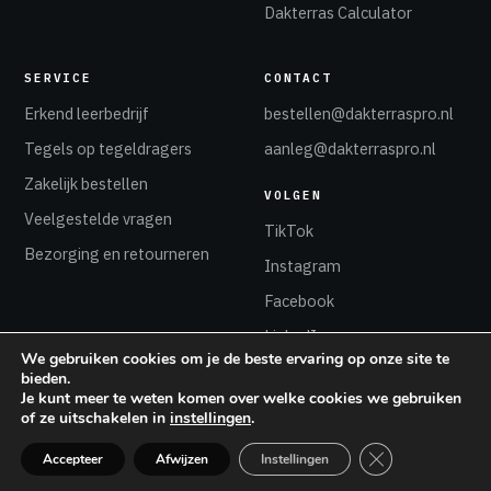
Dakterras Calculator
SERVICE
CONTACT
Erkend leerbedrijf
bestellen@dakterraspro.nl
Tegels op tegeldragers
aanleg@dakterraspro.nl
Zakelijk bestellen
VOLGEN
Veelgestelde vragen
TikTok
Bezorging en retourneren
Instagram
Facebook
LinkedIn
We gebruiken cookies om je de beste ervaring op onze site te
bieden.
Je kunt meer te weten komen over welke cookies we gebruiken
of ze uitschakelen in
instellingen
.
© 2026 Dakterras Pro Alkmaar
Sluit AVG/GDPR 
Accepteer
Afwijzen
Instellingen
Onderdeel van Katuin Dakbestrating