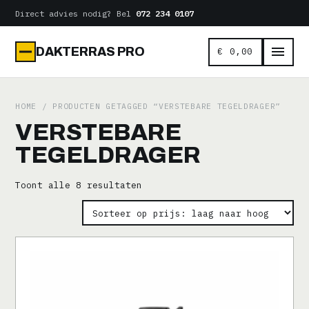
Naar
Direct advies nodig? Bel
072 234 0107
de
inhoud
DAKTERRAS PRO
€
0,00
HOME
/ PRODUCTEN GETAGGED “VERSTEBARE TEGELDRAGER”
VERSTEBARE
TEGELDRAGER
Gesorteerd
Toont alle 8 resultaten
op
prijs:
laag
naar
hoog