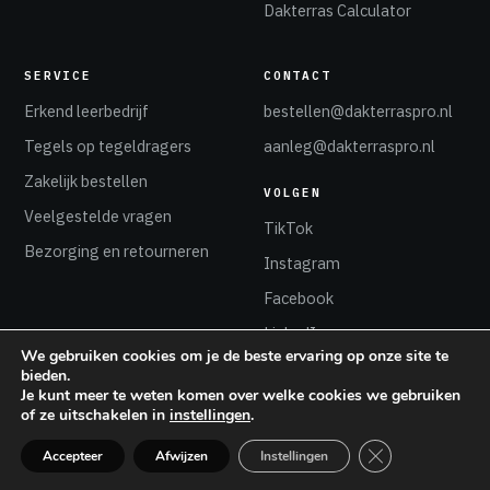
Dakterras Calculator
SERVICE
CONTACT
Erkend leerbedrijf
bestellen@dakterraspro.nl
Tegels op tegeldragers
aanleg@dakterraspro.nl
Zakelijk bestellen
VOLGEN
Veelgestelde vragen
TikTok
Bezorging en retourneren
Instagram
Facebook
LinkedIn
We gebruiken cookies om je de beste ervaring op onze site te
bieden.
Je kunt meer te weten komen over welke cookies we gebruiken
of ze uitschakelen in
instellingen
.
© 2026 Dakterras Pro Alkmaar
Sluit AVG/GDPR 
Accepteer
Afwijzen
Instellingen
Onderdeel van Katuin Dakbestrating