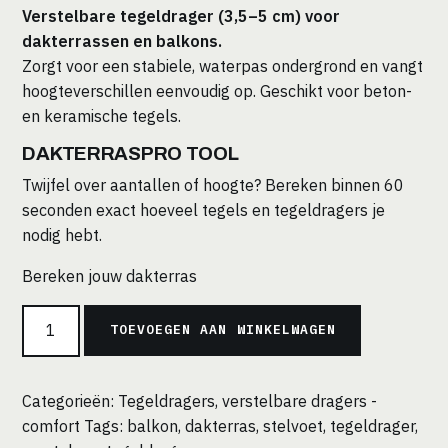
Verstelbare tegeldrager (3,5–5 cm) voor
dakterrassen en balkons.
Zorgt voor een stabiele, waterpas ondergrond en vangt
hoogteverschillen eenvoudig op. Geschikt voor beton-
en keramische tegels.
DAKTERRASPRO TOOL
Twijfel over aantallen of hoogte? Bereken binnen 60
seconden exact hoeveel tegels en tegeldragers je
nodig hebt.
Bereken jouw dakterras
Verstelbare
TOEVOEGEN AAN WINKELWAGEN
tegeldrager
PV
3,5-
Categorieën:
Tegeldragers
,
verstelbare dragers -
5,5
comfort
Tags:
balkon
,
dakterras
,
stelvoet
,
tegeldrager
,
cm