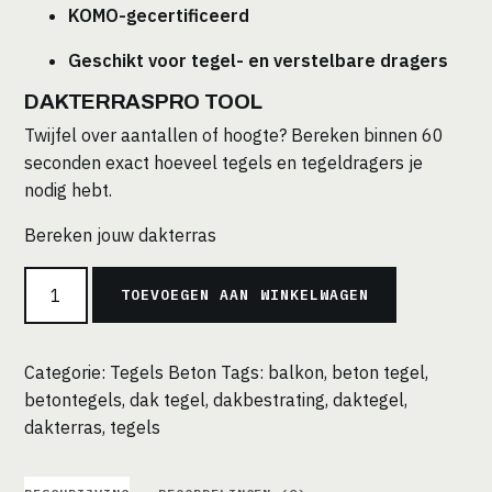
KOMO-gecertificeerd
Geschikt voor tegel- en verstelbare dragers
DAKTERRASPRO TOOL
Twijfel over aantallen of hoogte? Bereken binnen 60
seconden exact hoeveel tegels en tegeldragers je
nodig hebt.
Bereken jouw dakterras
Betontegel
TOEVOEGEN AAN WINKELWAGEN
50x50x5
cm
antraciet
Categorie:
Tegels Beton
Tags:
balkon
,
beton tegel
,
KOMO
betontegels
,
dak tegel
,
dakbestrating
,
daktegel
,
|
dakterras
,
tegels
Geschikt
voor