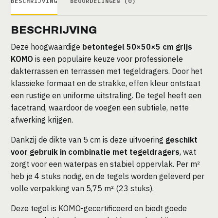
BESCHRIJVING
BEOORDELINGEN (0)
Tegeldragers
aantal
BESCHRIJVING
Deze hoogwaardige
betontegel 50×50×5 cm grijs
KOMO
is een populaire keuze voor professionele
dakterrassen en terrassen met tegeldragers. Door het
klassieke formaat en de strakke, effen kleur ontstaat
een rustige en uniforme uitstraling. De tegel heeft een
facetrand, waardoor de voegen een subtiele, nette
afwerking krijgen.
Dankzij de dikte van 5 cm is deze uitvoering
geschikt
voor gebruik in combinatie met tegeldragers
, wat
zorgt voor een waterpas en stabiel oppervlak. Per m²
heb je 4 stuks nodig, en de tegels worden geleverd per
volle verpakking van 5,75 m² (23 stuks).
Deze tegel is KOMO-gecertificeerd en biedt goede