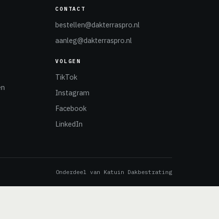
CONTACT
bestellen@dakterraspro.nl
aanleg@dakterraspro.nl
VOLGEN
TikTok
en
Instagram
Facebook
LinkedIn
Onderdeel van Katuin Dakbestrating