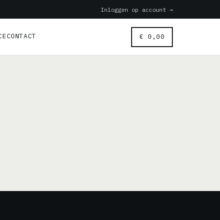
Inloggen op account →
CE
CONTACT
€
0,00