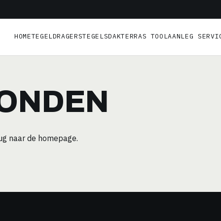
HOME
TEGELDRAGERS
TEGELS
DAKTERRAS TOOL
AANLEG SERVI
VONDEN
rug naar de
homepage
.