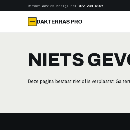
Naar
Direct advies nodig? Bel
072 234 0107
de
inhoud
DAKTERRAS PRO
NIETS GE
Deze pagina bestaat niet of is verplaatst. Ga te